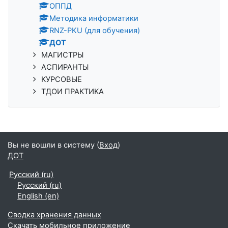
ОППД
Методика информатики
RNZ-PKU (для обучения)
ДОТ
МАГИСТРЫ
АСПИРАНТЫ
КУРСОВЫЕ
ТДОИ ПРАКТИКА
Вы не вошли в систему (
Вход
)
ДОТ
Русский ‎(ru)‎
Русский ‎(ru)‎
English ‎(en)‎
Сводка хранения данных
Скачать мобильное приложение